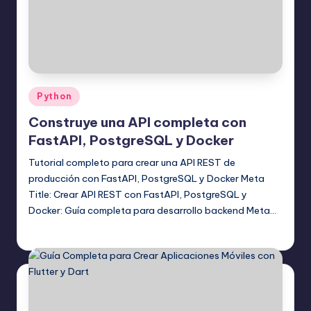
Publicado
Python
en
Construye una API completa con
FastAPI, PostgreSQL y Docker
Tutorial completo para crear una API REST de
producción con FastAPI, PostgreSQL y Docker Meta
Title: Crear API REST con FastAPI, PostgreSQL y
Docker: Guía completa para desarrollo backend Meta…
Editor Principal
11 mayo, 2026
Publicado
por