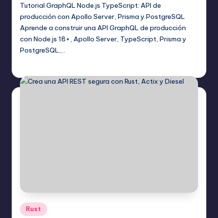
Tutorial GraphQL Node.js TypeScript: API de
producción con Apollo Server, Prisma y PostgreSQL
Aprende a construir una API GraphQL de producción
con Node.js 18+, Apollo Server, TypeScript, Prisma y
PostgreSQL,…
Editor Principal
19 agosto, 2025
Publicado
por
Publicado
Rust
en