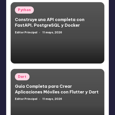
Publicado
Python
en
Construye una API completa con
FastAPI, PostgreSQL y Docker
Editor Principal
11 mayo, 2026
Publicado
por
Publicado
Dart
en
Guía Completa para Crear
Aplicaciones Móviles con Flutter y Dart
Editor Principal
11 mayo, 2026
Publicado
por