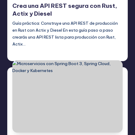
Crea una API REST segura con Rust,
Actix y Diesel
Guía práctica: Construye una API REST de producción
en Rust con Actix y Diesel En esta guía paso a paso
crearás una API REST lista para producción con Rust,
Actix…
Editor Principal
18 agosto, 2025
Publicado
por