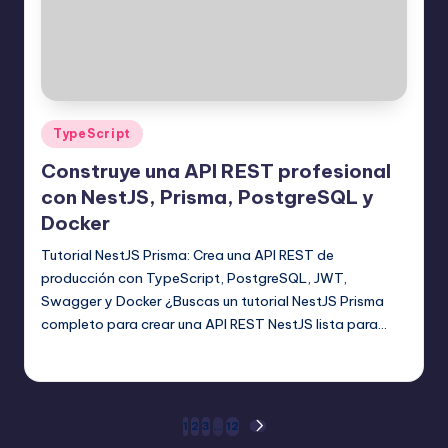
Publicado
TypeScript
en
Construye una API REST profesional
con NestJS, Prisma, PostgreSQL y
Docker
Tutorial NestJS Prisma: Crea una API REST de
producción con TypeScript, PostgreSQL, JWT,
Swagger y Docker ¿Buscas un tutorial NestJS Prisma
completo para crear una API REST NestJS lista para…
Editor Principal
17 agosto, 2025
Publicado
por
Paginación
1
2
3
…
12
SIGUIENTE