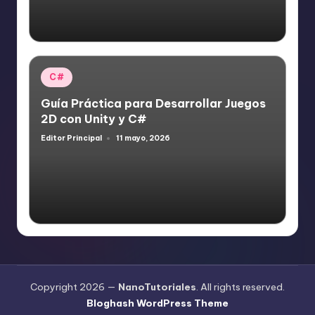
Publicado
C#
en
Guía Práctica para Desarrollar Juegos
2D con Unity y C#
Editor Principal
11 mayo, 2026
Publicado
por
Copyright 2026 —
NanoTutoriales
. All rights reserved.
Bloghash WordPress Theme