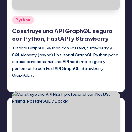
Publicado
Python
en
Construye una API GraphQL segura
con Python, FastAPI y Strawberry
Tutorial GraphQL Python con FastAPI, Strawberry y
SQLAlchemy (async) Un tutorial GraphQL Python paso
a paso para construir una API moderna, segura y
performante con FastAPI GraphQL, Strawberry
GraphQL y…
Editor Principal
17 agosto, 2025
Publicado
por