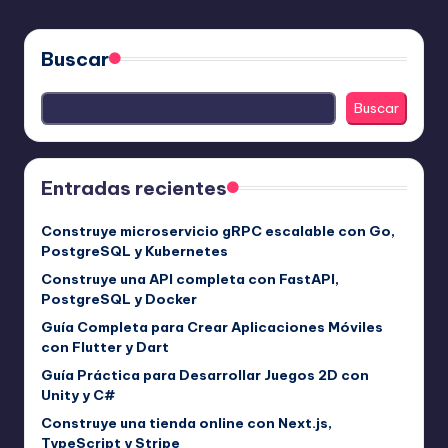
PÁGINA
de
entradas
Buscar
Buscar
Entradas recientes
Construye microservicio gRPC escalable con Go,
PostgreSQL y Kubernetes
Construye una API completa con FastAPI,
PostgreSQL y Docker
Guía Completa para Crear Aplicaciones Móviles
con Flutter y Dart
Guía Práctica para Desarrollar Juegos 2D con
Unity y C#
Construye una tienda online con Next.js,
TypeScript y Stripe