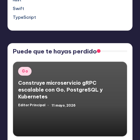
Swift
TypeScript
Puede que te hayas perdido
Publicado
Go
en
Construye microservicio gRPC
escalable con Go, PostgreSQL y
Kubernetes
Editor Principal
11 mayo, 2026
Publicado
por