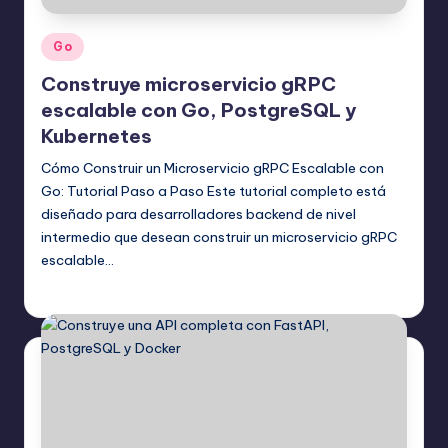
Publicado
Go
en
Construye microservicio gRPC
escalable con Go, PostgreSQL y
Kubernetes
Cómo Construir un Microservicio gRPC Escalable con
Go: Tutorial Paso a Paso Este tutorial completo está
diseñado para desarrolladores backend de nivel
intermedio que desean construir un microservicio gRPC
escalable…
Editor Principal
11 mayo, 2026
Publicado
por