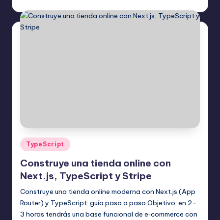
11 mayo, 2026
Publicado
por
Publicado
TypeScript
en
Construye una tienda online con
Next.js, TypeScript y Stripe
Construye una tienda online moderna con Next.js (App
Router) y TypeScript: guía paso a paso Objetivo: en 2–
3 horas tendrás una base funcional de e‑commerce con