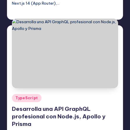
Next.js 14 (App Router),…
Editor Principal
19 agosto, 2025
Publicado
por
Publicado
TypeScript
en
Desarrolla una API GraphQL
profesional con Node.js, Apollo y
Prisma