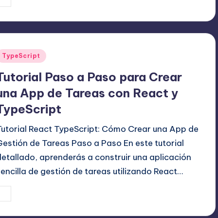
ublicado
or
Publicado
TypeScript
en
Tutorial Paso a Paso para Crear
una App de Tareas con React y
TypeScript
Tutorial React TypeScript: Cómo Crear una App de
Gestión de Tareas Paso a Paso En este tutorial
detallado, aprenderás a construir una aplicación
sencilla de gestión de tareas utilizando React…
20 julio, 2025
Editor Principal
ublicado
or