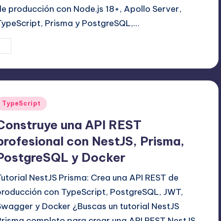
de producción con Node.js 18+, Apollo Server,
TypeScript, Prisma y PostgreSQL,…
19 agosto, 2025
Editor Principal
ublicado
or
Publicado
TypeScript
en
Construye una API REST
profesional con NestJS, Prisma,
PostgreSQL y Docker
Tutorial NestJS Prisma: Crea una API REST de
producción con TypeScript, PostgreSQL, JWT,
Swagger y Docker ¿Buscas un tutorial NestJS
Prisma completo para crear una API REST NestJS