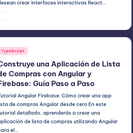
desean crear interfaces interactivas React…
13 agosto, 2025
Editor Principal
ublicado
or
Publicado
TypeScript
en
Construye una Aplicación de Lista
de Compras con Angular y
Firebase: Guía Paso a Paso
Tutorial Angular Firebase: Cómo crear una app
lista de compras Angular desde cero En este
tutorial detallado, aprenderás a crear una
aplicación de lista de compras utilizando Angular
para el…