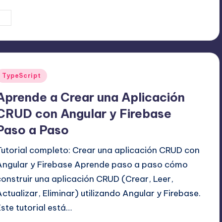
5 agosto, 2025
Editor Principal
ublicado
or
Publicado
TypeScript
en
Aprende a Crear una Aplicación
CRUD con Angular y Firebase
Paso a Paso
Tutorial completo: Crear una aplicación CRUD con
Angular y Firebase Aprende paso a paso cómo
construir una aplicación CRUD (Crear, Leer,
Actualizar, Eliminar) utilizando Angular y Firebase.
Este tutorial está…