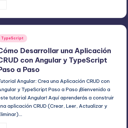
5 agosto, 2025
Editor Principal
ublicado
or
Publicado
TypeScript
en
Cómo Desarrollar una Aplicación
CRUD con Angular y TypeScript
Paso a Paso
Tutorial Angular: Crea una Aplicación CRUD con
Angular y TypeScript Paso a Paso ¡Bienvenido a
este tutorial Angular! Aquí aprenderás a construir
una aplicación CRUD (Crear, Leer, Actualizar y
Eliminar)…
22 julio, 2025
Editor Principal