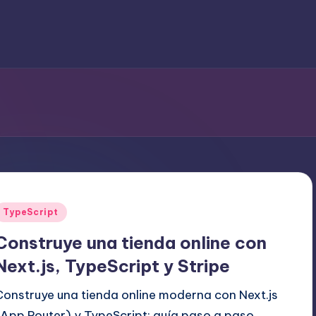
Publicado
TypeScript
en
Construye una tienda online con
Next.js, TypeScript y Stripe
Construye una tienda online moderna con Next.js
(App Router) y TypeScript: guía paso a paso