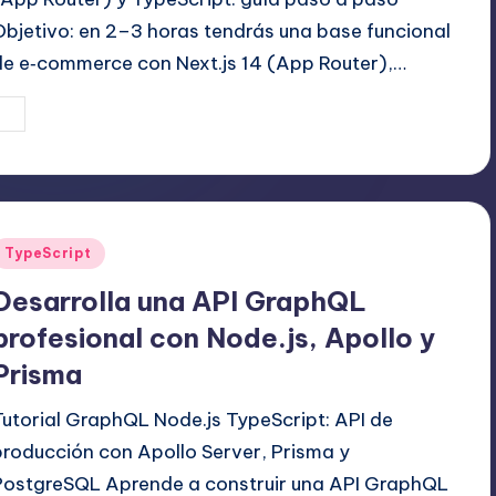
Objetivo: en 2–3 horas tendrás una base funcional
de e‑commerce con Next.js 14 (App Router),…
19 agosto, 2025
Editor Principal
ublicado
or
Publicado
TypeScript
en
Desarrolla una API GraphQL
profesional con Node.js, Apollo y
Prisma
Tutorial GraphQL Node.js TypeScript: API de
producción con Apollo Server, Prisma y
PostgreSQL Aprende a construir una API GraphQL