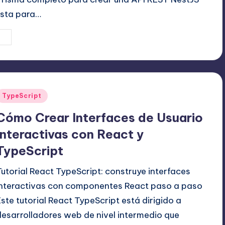
lista para…
17 agosto, 2025
Editor Principal
ublicado
or
Publicado
TypeScript
en
Cómo Crear Interfaces de Usuario
Interactivas con React y
TypeScript
Tutorial React TypeScript: construye interfaces
interactivas con componentes React paso a paso
Este tutorial React TypeScript está dirigido a
desarrolladores web de nivel intermedio que