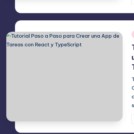
P
p
P
p