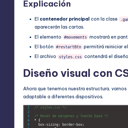
Explicación
El
contenedor principal
con la clase
.ga
aparecerán las cartas.
El elemento
mostrará en pant
#movements
El botón
permitirá reiniciar e
#restartBtn
El archivo
contendrá el diseño
styles.css
Diseño visual con C
Ahora que tenemos nuestra estructura, vamos a 
adaptable a diferentes dispositivos.
1
/* styles.css */
2
3
/* Reset de márgenes y fuente base */
4
*
{
5
box
-
sizing
:
border
-
box
;