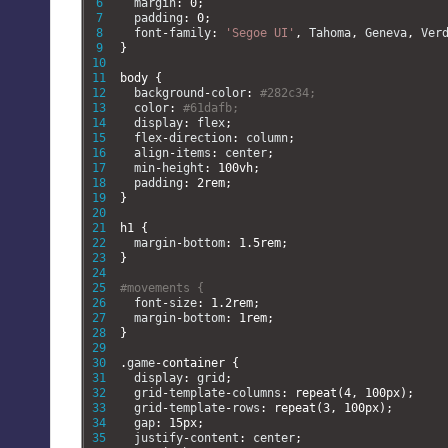
6
margin
:
0
;
7
padding
:
0
;
8
font
-
family
:
'Segoe UI'
,
Tahoma
,
Geneva
,
Ver
9
}
10
11
body
{
12
background
-
color
:
#282c34;
13
color
:
#61dafb;
14
display
:
flex
;
15
flex
-
direction
:
column
;
16
align
-
items
:
center
;
17
min
-
height
:
100vh
;
18
padding
:
2rem
;
19
}
20
21
h1
{
22
margin
-
bottom
:
1.5rem
;
23
}
24
25
#movements {
26
font
-
size
:
1.2rem
;
27
margin
-
bottom
:
1rem
;
28
}
29
30
.
game
-
container
{
31
display
:
grid
;
32
grid
-
template
-
columns
:
repeat
(
4
,
100px
)
;
33
grid
-
template
-
rows
:
repeat
(
3
,
100px
)
;
34
gap
:
15px
;
35
justify
-
content
:
center
;