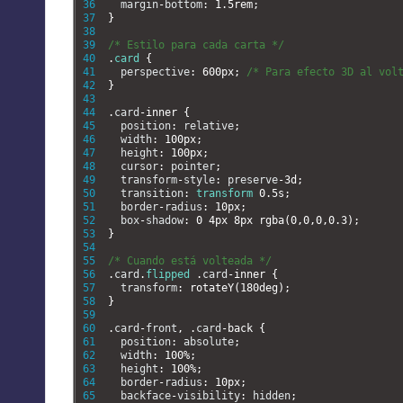
36
margin
-
bottom
:
1.5rem
;
37
}
38
39
/* Estilo para cada carta */
40
.
card
{
41
perspective
:
600px
;
/* Para efecto 3D al vol
42
}
43
44
.
card
-
inner
{
45
position
:
relative
;
46
width
:
100px
;
47
height
:
100px
;
48
cursor
:
pointer
;
49
transform
-
style
:
preserve
-
3d
;
50
transition
:
transform
0.5s
;
51
border
-
radius
:
10px
;
52
box
-
shadow
:
0
4px
8px
rgba
(
0
,
0
,
0
,
0.3
)
;
53
}
54
55
/* Cuando está volteada */
56
.
card
.
flipped
.
card
-
inner
{
57
transform
:
rotateY
(
180deg
)
;
58
}
59
60
.
card
-
front
,
.
card
-
back
{
61
position
:
absolute
;
62
width
:
100
%
;
63
height
:
100
%
;
64
border
-
radius
:
10px
;
65
backface
-
visibility
:
hidden
;