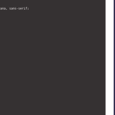
dana
,
sans
-
serif
;