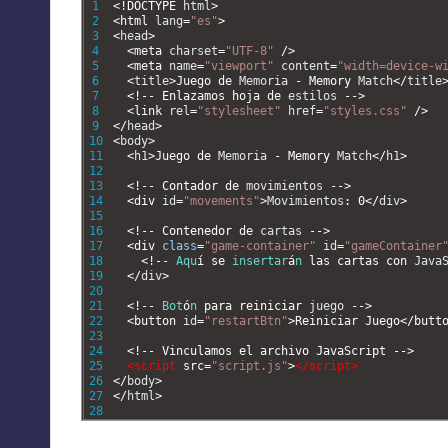
1
<
!
DOCTYPE 
html
>
2
<
html 
lang
=
"es"
>
3
<
head
>
4
<
meta 
charset
=
"UTF-8"
/
>
5
<
meta 
name
=
"viewport"
content
=
"width=device-w
6
<
title
>
Juego 
de 
Memoria
-
Memory 
Match
<
/
title
7
<
!
--
Enlazamos 
hoja 
de 
estilos
--
>
8
<
link 
rel
=
"stylesheet"
href
=
"styles.css"
/
>
9
<
/
head
>
10
<
body
>
11
<
h1
>
Juego 
de 
Memoria
-
Memory 
Match
<
/
h1
>
12
13
<
!
--
Contador 
de 
movimientos
--
>
14
<
div 
id
=
"movements"
>
Movimientos
:
0
<
/
div
>
15
16
<
!
--
Contenedor 
de 
cartas
--
>
17
<
div 
class
=
"game-container"
id
=
"gameContainer
18
<
!
--
Aqu
í
se 
insertar
á
n
las 
cartas 
con 
Java
19
<
/
div
>
20
21
<
!
--
Bot
ó
n
para 
reiniciar 
juego
--
>
22
<
button 
id
=
"restartBtn"
>
Reiniciar
Juego
<
/
butt
23
24
<
!
--
Vinculamos
el
archivo
JavaScript
--
>
25
<script 
src
=
"script.js"
>
</script>
26
<
/
body
>
27
<
/
html
>
28