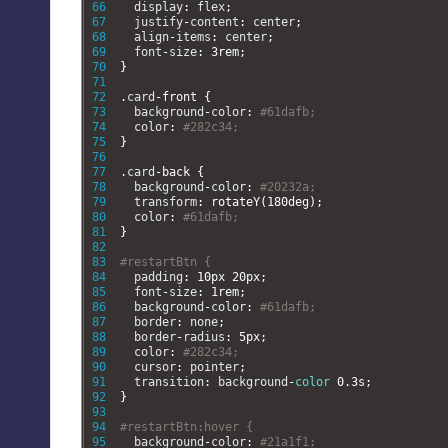
66
display
:
flex
;
67
justify
-
content
:
center
;
68
align
-
items
:
center
;
69
font
-
size
:
3rem
;
70
}
71
72
.
card
-
front
{
73
background
-
color
:
#61dafb;
74
color
:
#282c34;
75
}
76
77
.
card
-
back
{
78
background
-
color
:
#20232a;
79
transform
:
rotateY
(
180deg
)
;
80
color
:
#61dafb;
81
}
82
83
#restartBtn {
84
padding
:
10px
20px
;
85
font
-
size
:
1rem
;
86
background
-
color
:
#61dafb;
87
border
:
none
;
88
border
-
radius
:
5px
;
89
color
:
#282c34;
90
cursor
:
pointer
;
91
transition
:
background
-
color
0.3s
;
92
}
93
94
#restartBtn:hover {
95
background
-
color
:
#21a1f1;