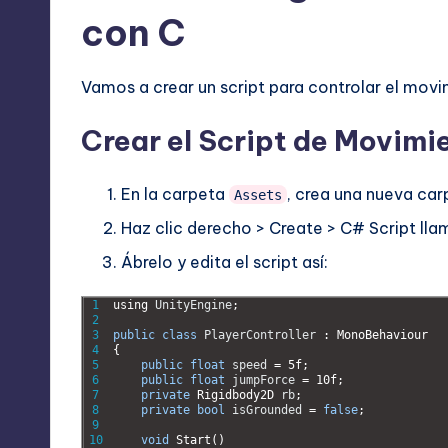
con C
Vamos a crear un script para controlar el movi
Crear el Script de Movimi
En la carpeta
, crea una nueva ca
Assets
Haz clic derecho > Create > C# Script ll
Ábrelo y edita el script así:
1
using 
UnityEngine
;
2
3
public
class
PlayerController
:
MonoBehaviour
4
{
5
public
float
speed
=
5f
;
6
public
float
jumpForce
=
10f
;
7
private
Rigidbody2D 
rb
;
8
private
bool
isGrounded
=
false
;
9
10
void
Start
(
)