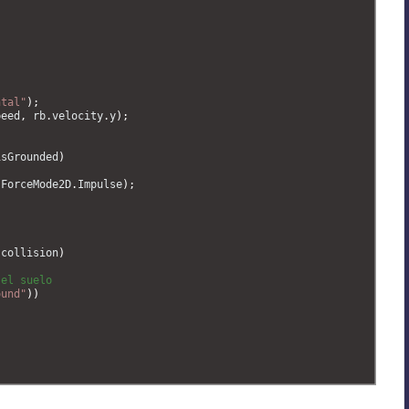
ntal"
)
;
peed
,
rb
.
velocity
.
y
)
;
isGrounded
)
ForceMode2D
.
Impulse
)
;
 
collision
)
 el suelo
ound"
)
)