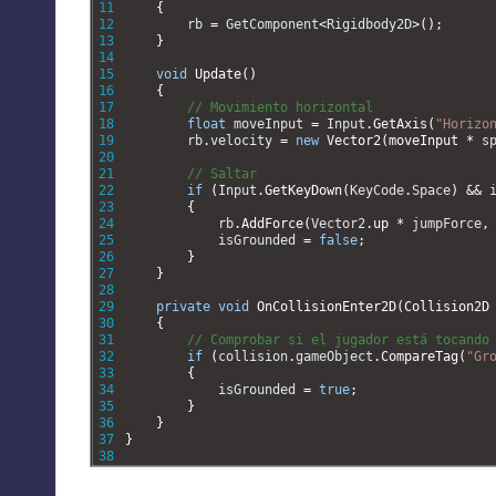
11
{
12
rb
=
GetComponent
<
Rigidbody2D
>
(
)
;
13
}
14
15
void
Update
(
)
16
{
17
// Movimiento horizontal
18
float
moveInput
=
Input
.
GetAxis
(
"Horizo
19
rb
.
velocity
=
new
Vector2
(
moveInput *
s
20
21
// Saltar
22
if
(
Input
.
GetKeyDown
(
KeyCode
.
Space
)
&&
23
{
24
rb
.
AddForce
(
Vector2
.
up *
jumpForce
,
25
isGrounded
=
false
;
26
}
27
}
28
29
private
void
OnCollisionEnter2D
(
Collision2D
30
{
31
// Comprobar si el jugador está tocando
32
if
(
collision
.
gameObject
.
CompareTag
(
"Gr
33
{
34
isGrounded
=
true
;
35
}
36
}
37
}
38