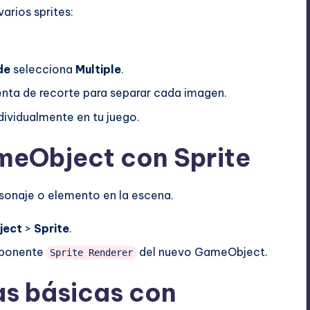
varios sprites:
de
selecciona
Multiple
.
enta de recorte para separar cada imagen.
ndividualmente en tu juego.
meObject con Sprite
sonaje o elemento en la escena.
ject
>
Sprite
.
mponente
del nuevo GameObject.
Sprite Renderer
as básicas con