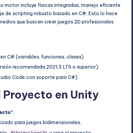
u motor incluye físicas integradas, manejo eficiente
je de scripting robusto basado en C#. Esto lo hace
ermedios que buscan crear juegos 2D profesionales.
 C# (variables, funciones, clases).
versión recomendada 2021.3 LTS o superior).
 Studio Code con soporte para C#).
l Proyecto en Unity
ecto”
.
izado para juegos bidimensionales.
plo,
y crea el proyecto.
MiPrimerJuego2D