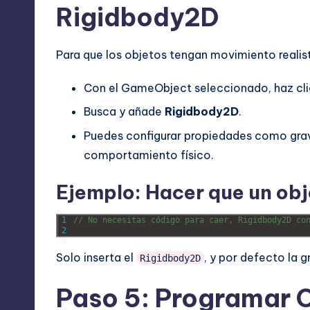
Rigidbody2D
Para que los objetos tengan movimiento reali
Con el GameObject seleccionado, haz cl
Busca y añade
Rigidbody2D
.
Puedes configurar propiedades como grav
comportamiento físico.
Ejemplo: Hacer que un ob
1
// No necesitas código para caer, Rigidbody2D co
2
Solo inserta el
, y por defecto la 
Rigidbody2D
Paso 5: Programar C