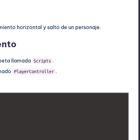
miento horizontal y salto de un personaje.
ento
rpeta llamada
.
Scripts
amado
.
PlayerController