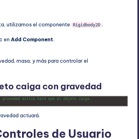
sta, utilizamos el componente
.
Rigidbody2D
ic en
Add Component
.
edad, masa, y más para controlar el
jeto caiga con gravedad
n gravedad activa hará que el objeto caiga.
gravedad actuará.
ontroles de Usuario