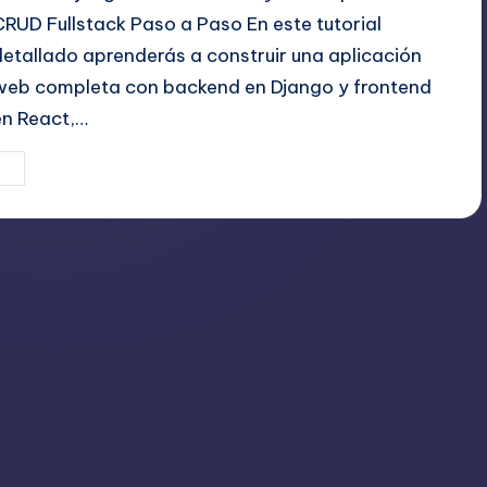
CRUD Fullstack Paso a Paso En este tutorial
detallado aprenderás a construir una aplicación
web completa con backend en Django y frontend
en React,…
27 julio, 2025
Editor Principal
ublicado
or