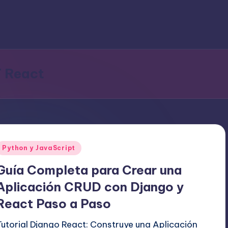
 React
Publicado
Python y JavaScript
en
Guía Completa para Crear una
Aplicación CRUD con Django y
React Paso a Paso
Tutorial Django React: Construye una Aplicación