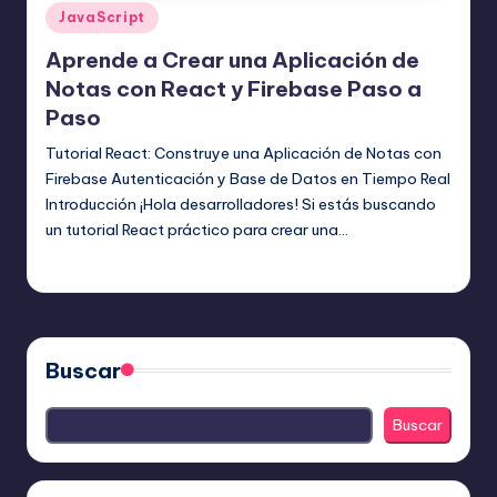
Publicado
JavaScript
en
Aprende a Crear una Aplicación de
Notas con React y Firebase Paso a
Paso
Tutorial React: Construye una Aplicación de Notas con
Firebase Autenticación y Base de Datos en Tiempo Real
Introducción ¡Hola desarrolladores! Si estás buscando
un tutorial React práctico para crear una…
Editor Principal
29 julio, 2025
Publicado
por
Buscar
Buscar