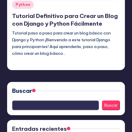
Publicado
Python
en
Tutorial Definitivo para Crear un Blog
con Django y Python Fácilmente
Tutorial paso a paso para crear un blog básico con
Django y Python ¡Bienvenido a este tutorial Django
para principiantes! Aquí aprenderás, paso a paso,
cómo crear un blog básico…
Editor Principal
20 julio, 2025
Publicado
por
Buscar
Buscar
Entradas recientes