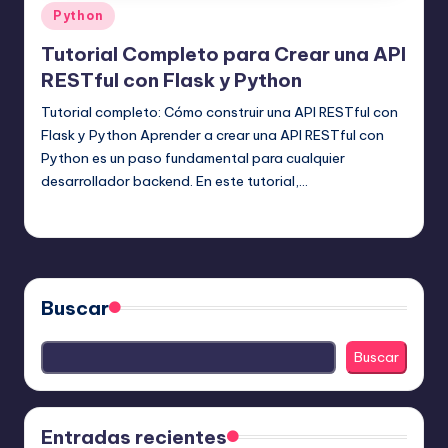
Publicado
Python
en
Tutorial Completo para Crear una API
RESTful con Flask y Python
Tutorial completo: Cómo construir una API RESTful con
Flask y Python Aprender a crear una API RESTful con
Python es un paso fundamental para cualquier
desarrollador backend. En este tutorial,…
Editor Principal
21 julio, 2025
Publicado
por
Buscar
Buscar
Entradas recientes