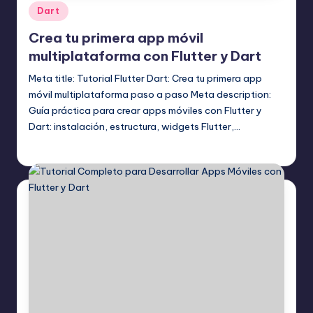
Publicado
Dart
en
Crea tu primera app móvil
multiplataforma con Flutter y Dart
Meta title: Tutorial Flutter Dart: Crea tu primera app
móvil multiplataforma paso a paso Meta description:
Guía práctica para crear apps móviles con Flutter y
Dart: instalación, estructura, widgets Flutter,…
Editor Principal
13 agosto, 2025
Publicado
por