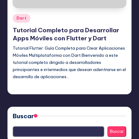
Publicado
Dart
en
Tutorial Completo para Desarrollar
Apps Móviles con Flutter y Dart
Tutorial Flutter: Guía Completa para Crear Aplicaciones
Móviles Multiplataforma con Dart Bienvenido a este
tutorial completo dirigido a desarrolladores
principiantes e intermedios que desean adentrarse en el
desarrollo de aplicaciones…
Editor Principal
20 julio, 2025
Publicado
por
Buscar
Buscar