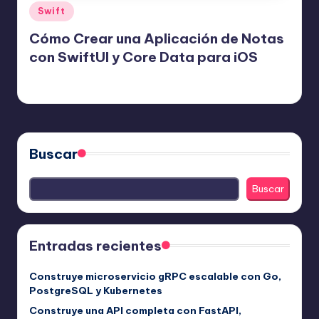
Publicado
Swift
en
Cómo Crear una Aplicación de Notas
con SwiftUI y Core Data para iOS
Editor Principal
31 julio, 2025
Publicado
por
Buscar
Buscar
Entradas recientes
Construye microservicio gRPC escalable con Go,
PostgreSQL y Kubernetes
Construye una API completa con FastAPI,