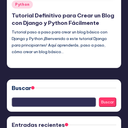
Publicado
Python
en
Tutorial Definitivo para Crear un Blog
con Django y Python Fácilmente
Tutorial paso a paso para crear un blog básico con
Django y Python ¡Bienvenido a este tutorial Django
para principiantes! Aquí aprenderás, paso a paso,
cómo crear un blog básico…
Editor Principal
20 julio, 2025
Publicado
por
Buscar
Buscar
Entradas recientes