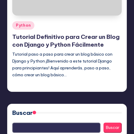
Publicado
Python
en
Tutorial Definitivo para Crear un Blog
con Django y Python Fácilmente
Tutorial paso a paso para crear un blog básico con
Django y Python ¡Bienvenido a este tutorial Django
para principiantes! Aquí aprenderás, paso a paso,
cómo crear un blog básico…
Editor Principal
20 julio, 2025
Publicado
por
Buscar
Buscar