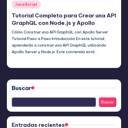
Publicado
JavaScript
en
Tutorial Completo para Crear una API
GraphQL con Node.js y Apollo
Cómo Construir una API GraphQL con Apollo Server:
Tutorial Paso a Paso Introducción En este tutorial,
aprenderás a construir una API GraphQL utilizando
Apollo Server y Node.js. Este contenido está…
Editor Principal
21 julio, 2025
Publicado
por
Buscar
Buscar
Entradas recientes