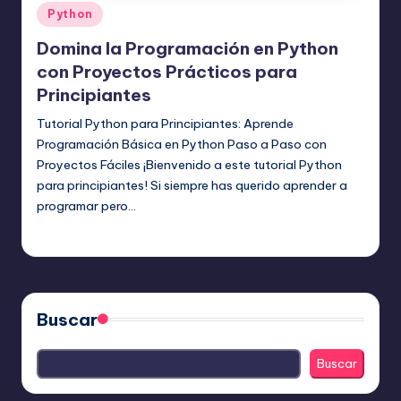
Publicado
Python
en
Domina la Programación en Python
con Proyectos Prácticos para
Principiantes
Tutorial Python para Principiantes: Aprende
Programación Básica en Python Paso a Paso con
Proyectos Fáciles ¡Bienvenido a este tutorial Python
para principiantes! Si siempre has querido aprender a
programar pero…
Editor Principal
5 agosto, 2025
Publicado
por
Buscar
Buscar