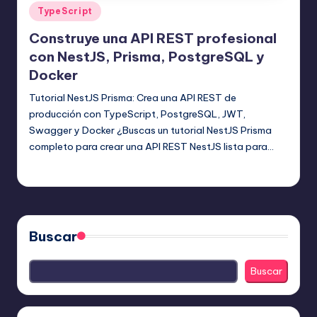
Publicado
TypeScript
en
Construye una API REST profesional
con NestJS, Prisma, PostgreSQL y
Docker
Tutorial NestJS Prisma: Crea una API REST de
producción con TypeScript, PostgreSQL, JWT,
Swagger y Docker ¿Buscas un tutorial NestJS Prisma
completo para crear una API REST NestJS lista para…
Editor Principal
17 agosto, 2025
Publicado
por
Buscar
Buscar