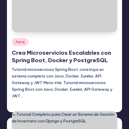
Publicado
Java
en
Crea Microservicios Escalables con
Spring Boot, Docker y PostgreSQL
Tutorial microservicios Spring Boot: construye un
sistema completo con Java, Docker, Eureka, API
Gateway y JWT Meta title: Tutorial microservicios
Spring Boot con Java, Docker, Eureka, API Gateway y
JWT…
Editor Principal
13 agosto, 2025
Publicado
por