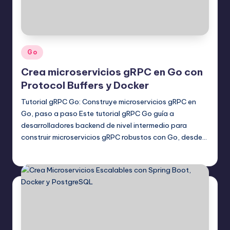
Publicado
Go
en
Crea microservicios gRPC en Go con
Protocol Buffers y Docker
Tutorial gRPC Go: Construye microservicios gRPC en
Go, paso a paso Este tutorial gRPC Go guía a
desarrolladores backend de nivel intermedio para
construir microservicios gRPC robustos con Go, desde…
Editor Principal
17 agosto, 2025
Publicado
por