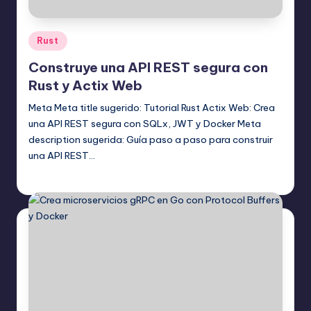
Publicado
Rust
en
Construye una API REST segura con
Rust y Actix Web
Meta Meta title sugerido: Tutorial Rust Actix Web: Crea
una API REST segura con SQLx, JWT y Docker Meta
description sugerida: Guía paso a paso para construir
una API REST…
Editor Principal
17 agosto, 2025
Publicado
por