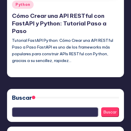
Publicado
Python
en
Cómo Crear una API RESTful con
FastAPI y Python: Tutorial Paso a
Paso
Tutorial FastAPI Python: Cómo Crear una API RESTful
Paso a Paso FastAPI es uno de los frameworks más
populares para construir APIs RESTful con Python,
gracias a su sencillez, rapidez…
Editor Principal
5 agosto, 2025
Publicado
por
Buscar
Buscar