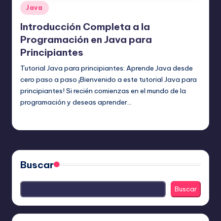
Publicado
Java
en
Introducción Completa a la
Programación en Java para
Principiantes
Tutorial Java para principiantes: Aprende Java desde
cero paso a paso ¡Bienvenido a este tutorial Java para
principiantes! Si recién comienzas en el mundo de la
programación y deseas aprender…
Editor Principal
22 julio, 2025
Publicado
por
Buscar
Buscar