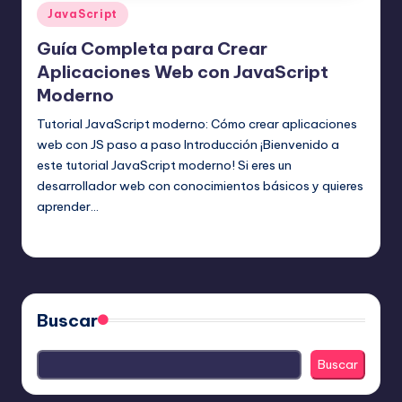
Publicado
JavaScript
en
Guía Completa para Crear
Aplicaciones Web con JavaScript
Moderno
Tutorial JavaScript moderno: Cómo crear aplicaciones
web con JS paso a paso Introducción ¡Bienvenido a
este tutorial JavaScript moderno! Si eres un
desarrollador web con conocimientos básicos y quieres
aprender…
Editor Principal
26 julio, 2025
Publicado
por
Buscar
Buscar