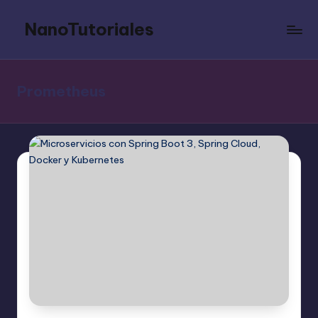
NanoTutoriales
Saltar
al
Tutoriales
contenido
cortos
y
Prometheus
precisos
sobre
cualquier
lenguaje
de
programación