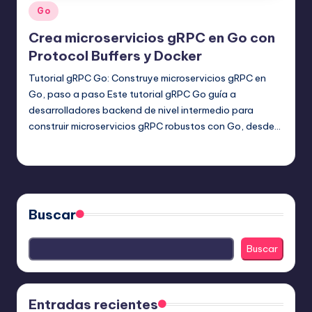
Publicado
Go
en
Crea microservicios gRPC en Go con
Protocol Buffers y Docker
Tutorial gRPC Go: Construye microservicios gRPC en
Go, paso a paso Este tutorial gRPC Go guía a
desarrolladores backend de nivel intermedio para
construir microservicios gRPC robustos con Go, desde…
Editor Principal
17 agosto, 2025
Publicado
por
Buscar
Buscar
Entradas recientes