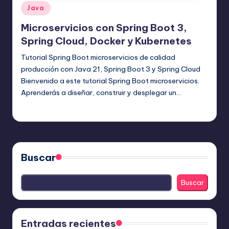
Publicado
Java
en
Microservicios con Spring Boot 3,
Spring Cloud, Docker y Kubernetes
Tutorial Spring Boot microservicios de calidad
producción con Java 21, Spring Boot 3 y Spring Cloud
Bienvenido a este tutorial Spring Boot microservicios.
Aprenderás a diseñar, construir y desplegar un…
Editor Principal
17 agosto, 2025
Publicado
por
Buscar
Buscar
Entradas recientes