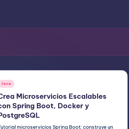
Publicado
Java
en
Crea Microservicios Escalables
con Spring Boot, Docker y
PostgreSQL
Tutorial microservicios Spring Boot: construye un