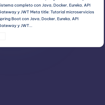
sistema completo con Java, Docker, Eureka, API
Gateway y JWT Meta title: Tutorial microservicios
Spring Boot con Java, Docker, Eureka, API
Gateway y JWT…
13 agosto, 2025
Editor Principal
ublicado
or