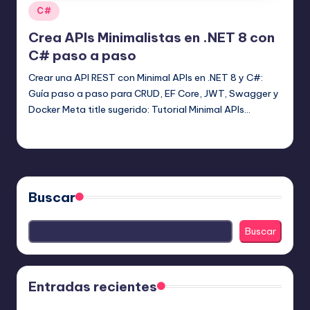
Publicado
C#
en
Crea APIs Minimalistas en .NET 8 con
C# paso a paso
Crear una API REST con Minimal APIs en .NET 8 y C#:
Guía paso a paso para CRUD, EF Core, JWT, Swagger y
Docker Meta title sugerido: Tutorial Minimal APIs…
Editor Principal
13 agosto, 2025
Publicado
por
Buscar
Buscar
Entradas recientes