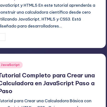
JavaScript y HTML5 En este tutorial aprenderás a
construir una calculadora científica desde cero
utilizando JavaScript, HTML5 y CSS3. Está
diseñado para desarrolladores…
24 julio, 2025
Editor Principal
ublicado
or
Publicado
JavaScript
en
Tutorial Completo para Crear una
Calculadora en JavaScript Paso a
Paso
Tutorial para Crear una Calculadora Básica con