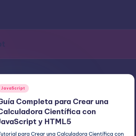
pt
Publicado
JavaScript
en
Guía Completa para Crear una
Calculadora Científica con
JavaScript y HTML5
Tutorial para Crear una Calculadora Científica con