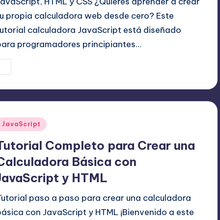
JavaScript, HTML y CSS ¿Quieres aprender a crear
tu propia calculadora web desde cero? Este
tutorial calculadora JavaScript está diseñado
para programadores principiantes…
21 julio, 2025
Editor Principal
ublicado
or
Publicado
JavaScript
en
Tutorial Completo para Crear una
Calculadora Básica con
JavaScript y HTML
Tutorial paso a paso para crear una calculadora
básica con JavaScript y HTML ¡Bienvenido a este