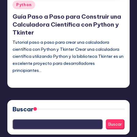
Publicado
Python
en
Guía Paso a Paso para Construir una
Calculadora Científica con Python y
Tkinter
Tutorial paso a paso para crear una calculadora
científica con Python y Tkinter Crear una calculadora
científica utilizando Python y la biblioteca Tkinter es un
excelente proyecto para desarrolladores
principiantes…
Editor Principal
23 julio, 2025
Publicado
por
Buscar
Buscar