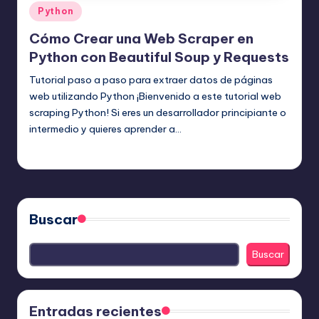
Publicado
Python
en
Cómo Crear una Web Scraper en
Python con Beautiful Soup y Requests
Tutorial paso a paso para extraer datos de páginas
web utilizando Python ¡Bienvenido a este tutorial web
scraping Python! Si eres un desarrollador principiante o
intermedio y quieres aprender a…
Editor Principal
29 julio, 2025
Publicado
por
Buscar
Buscar
Entradas recientes