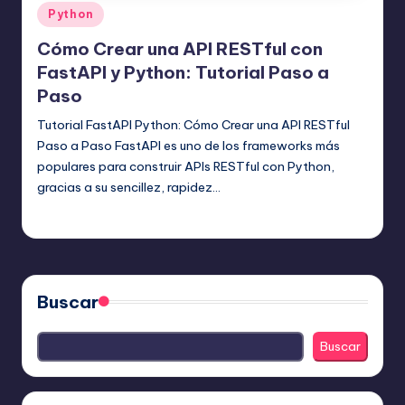
Publicado
Python
en
Cómo Crear una API RESTful con
FastAPI y Python: Tutorial Paso a
Paso
Tutorial FastAPI Python: Cómo Crear una API RESTful
Paso a Paso FastAPI es uno de los frameworks más
populares para construir APIs RESTful con Python,
gracias a su sencillez, rapidez…
Editor Principal
5 agosto, 2025
Publicado
por
Buscar
Buscar