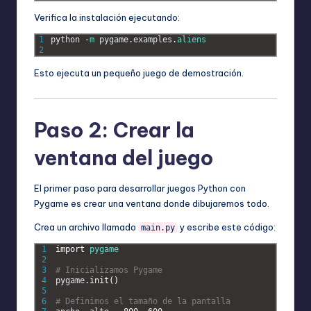
Verifica la instalación ejecutando:
1
python
-
m
pygame
.
examples
.
aliens
2
Esto ejecuta un pequeño juego de demostración.
Paso 2: Crear la
ventana del juego
El primer paso para desarrollar juegos Python con
Pygame es crear una ventana donde dibujaremos todo.
Crea un archivo llamado
y escribe este código:
main.py
1
import 
pygame
2
3
# Inicializamos Pygame
4
pygame
.
init
(
)
5
6
# Definimos el tamaño de la pantalla