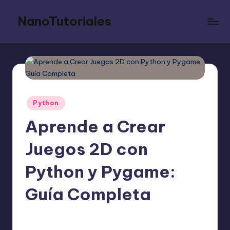
NanoTutoriales
Saltar
al
Tutoriales
contenido
cortos
y
precisos
sobre
cualquier
Publicado
Python
lenguaje
en
de
Aprende a Crear
programación
Juegos 2D con
Python y Pygame:
Guía Completa
Editor Principal
24 julio, 2025
Publicado
por