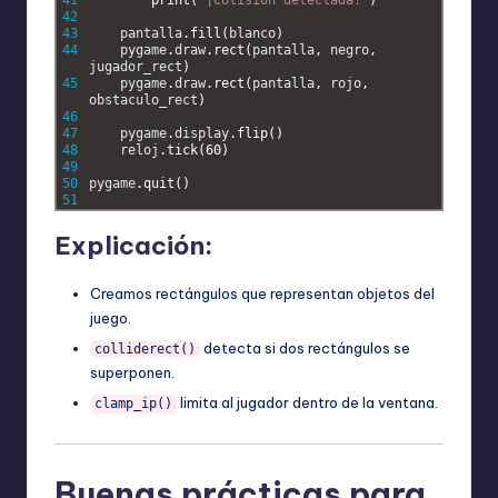
41
print
(
'¡Colisión detectada!'
)
42
43
pantalla
.
fill
(
blanco
)
44
pygame
.
draw
.
rect
(
pantalla
,
negro
,
jugador_rect
)
45
pygame
.
draw
.
rect
(
pantalla
,
rojo
,
obstaculo_rect
)
46
47
pygame
.
display
.
flip
(
)
48
reloj
.
tick
(
60
)
49
50
pygame
.
quit
(
)
51
Explicación:
Creamos rectángulos que representan objetos del
juego.
detecta si dos rectángulos se
colliderect()
superponen.
limita al jugador dentro de la ventana.
clamp_ip()
Buenas prácticas para