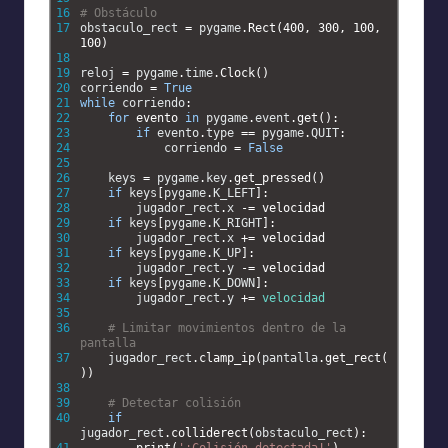
16
# Obstáculo
17
obstaculo_rect
=
pygame
.
Rect
(
400
,
300
,
100
,
100
)
18
19
reloj
=
pygame
.
time
.
Clock
(
)
20
corriendo
=
True
21
while
corriendo
:
22
for
evento 
in
pygame
.
event
.
get
(
)
:
23
if
evento
.
type
==
pygame
.
QUIT
:
24
corriendo
=
False
25
26
keys
=
pygame
.
key
.
get_pressed
(
)
27
if
keys
[
pygame
.
K_LEFT
]
:
28
jugador_rect
.
x
-=
velocidad
29
if
keys
[
pygame
.
K_RIGHT
]
:
30
jugador_rect
.
x
+=
velocidad
31
if
keys
[
pygame
.
K_UP
]
:
32
jugador_rect
.
y
-=
velocidad
33
if
keys
[
pygame
.
K_DOWN
]
:
34
jugador_rect
.
y
+=
velocidad
35
36
# Limitar movimientos dentro de la 
pantalla
37
jugador_rect
.
clamp_ip
(
pantalla
.
get_rect
(
)
)
38
39
# Detectar colisión
40
if
jugador_rect
.
colliderect
(
obstaculo_rect
)
: