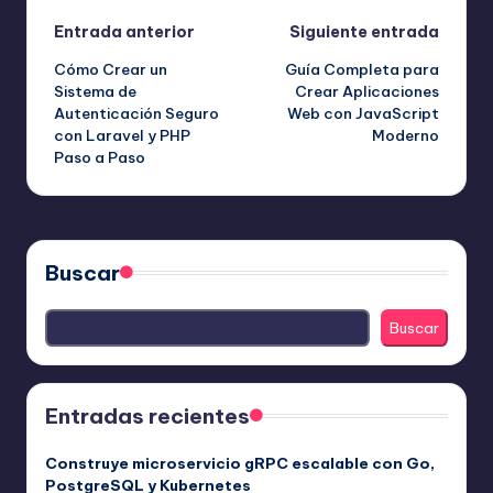
Navegación
Entrada anterior
Siguiente entrada
Cómo Crear un
Guía Completa para
de
Sistema de
Crear Aplicaciones
Autenticación Seguro
Web con JavaScript
entradas
con Laravel y PHP
Moderno
Paso a Paso
Buscar
Buscar
Entradas recientes
Construye microservicio gRPC escalable con Go,
PostgreSQL y Kubernetes