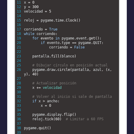
11
x
=
0
12
y
=
300
13
velocidad
=
5
14
15
reloj
=
pygame
.
time
.
Clock
(
)
16
17
corriendo
=
True
18
while
corriendo
:
19
for
evento 
in
pygame
.
event
.
get
(
)
:
20
if
evento
.
type
==
pygame
.
QUIT
:
21
corriendo
=
False
22
23
pantalla
.
fill
(
blanco
)
24
25
# Dibujar círculo en posición actual
26
pygame
.
draw
.
circle
(
pantalla
,
azul
,
(
x
,
y
)
,
40
)
27
28
# Actualizar posición
29
x
+=
velocidad
30
31
# Volver al inicio si sale de pantalla
32
if
x
>
ancho
:
33
x
=
0
34
35
pygame
.
display
.
flip
(
)
36
reloj
.
tick
(
60
)
# Limitar a 60 FPS
37
38
pygame
.
quit
(
)
39