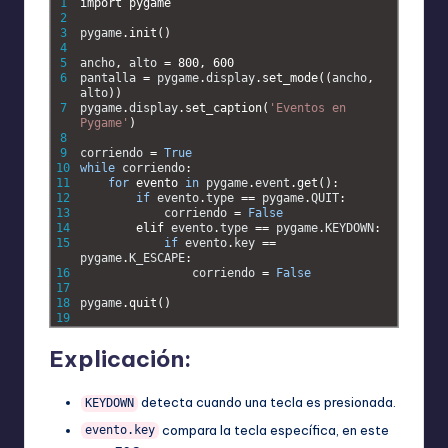
1
import 
pygame
2
3
pygame
.
init
(
)
4
5
ancho
,
alto
=
800
,
600
6
pantalla
=
pygame
.
display
.
set_mode
(
(
ancho
,
alto
)
)
7
pygame
.
display
.
set_caption
(
'Eventos en 
Pygame'
)
8
9
corriendo
=
True
10
while
corriendo
:
11
for
evento 
in
pygame
.
event
.
get
(
)
:
12
if
evento
.
type
==
pygame
.
QUIT
:
13
corriendo
=
False
14
elif 
evento
.
type
==
pygame
.
KEYDOWN
:
15
if
evento
.
key
==
pygame
.
K_ESCAPE
:
16
corriendo
=
False
17
18
pygame
.
quit
(
)
19
Explicación:
detecta cuando una tecla es presionada.
KEYDOWN
compara la tecla específica, en este
evento.key