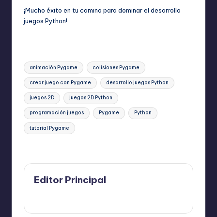
¡Mucho éxito en tu camino para dominar el desarrollo
juegos Python!
Etiquetas:
animación Pygame
colisiones Pygame
crear juego con Pygame
desarrollo juegos Python
juegos 2D
juegos 2D Python
programación juegos
Pygame
Python
tutorial Pygame
Última actualización el 24 julio, 2025
Editor Principal
Ver todas las entradas