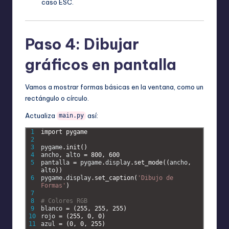
caso ESC.
Paso 4: Dibujar
gráficos en pantalla
Vamos a mostrar formas básicas en la ventana, como un
rectángulo o círculo.
Actualiza
así:
main.py
1
import 
pygame
2
3
pygame
.
init
(
)
4
ancho
,
alto
=
800
,
600
5
pantalla
=
pygame
.
display
.
set_mode
(
(
ancho
,
alto
)
)
6
pygame
.
display
.
set_caption
(
'Dibujo de 
Formas'
)
7
8
# Colores RGB
9
blanco
=
(
255
,
255
,
255
)
10
rojo
=
(
255
,
0
,
0
)
11
azul
=
(
0
,
0
,
255
)