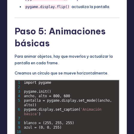
actualiza la pantalla.
pygame.display.flip()
Paso 5: Animaciones
básicas
Para animar objetos, hay que moverlos y actualizar la
pantalla en cada frame.
Creamos un círculo que se mueve horizontalmente.
1
import 
pygame
2
3
pygame
.
init
(
)
4
ancho
,
alto
=
800
,
600
5
pantalla
=
pygame
.
display
.
set_mode
(
(
ancho
,
alto
)
)
6
pygame
.
display
.
set_caption
(
'Animación 
básica'
)
7
8
blanco
=
(
255
,
255
,
255
)
9
azul
=
(
0
,
0
,
255
)
10