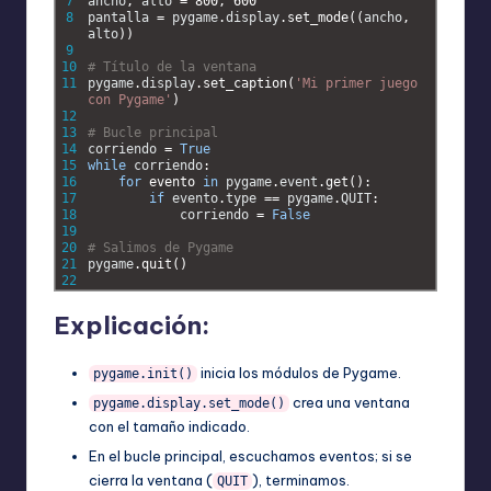
7
ancho
,
alto
=
800
,
600
8
pantalla
=
pygame
.
display
.
set_mode
(
(
ancho
,
alto
)
)
9
10
# Título de la ventana
11
pygame
.
display
.
set_caption
(
'Mi primer juego 
con Pygame'
)
12
13
# Bucle principal
14
corriendo
=
True
15
while
corriendo
:
16
for
evento 
in
pygame
.
event
.
get
(
)
:
17
if
evento
.
type
==
pygame
.
QUIT
:
18
corriendo
=
False
19
20
# Salimos de Pygame
21
pygame
.
quit
(
)
22
Explicación:
inicia los módulos de Pygame.
pygame.init()
crea una ventana
pygame.display.set_mode()
con el tamaño indicado.
En el bucle principal, escuchamos eventos; si se
cierra la ventana (
), terminamos.
QUIT