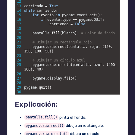
12
13
corriendo
=
True
14
while
corriendo
:
15
for
evento 
in
pygame
.
event
.
get
(
)
:
16
if
evento
.
type
==
pygame
.
QUIT
:
17
corriendo
=
False
18
19
pantalla
.
fill
(
blanco
)
# Color de fondo
20
21
# Dibujar un rectángulo rojo
22
pygame
.
draw
.
rect
(
pantalla
,
rojo
,
(
150
,
150
,
100
,
50
)
)
23
24
# Dibujar un círculo azul
25
pygame
.
draw
.
circle
(
pantalla
,
azul
,
(
400
,
300
)
,
40
)
26
27
pygame
.
display
.
flip
(
)
28
29
pygame
.
quit
(
)
30
Explicación:
pinta el fondo.
pantalla.fill()
dibuja un rectángulo.
pygame.draw.rect()
dibuja un círculo.
pygame.draw.circle()