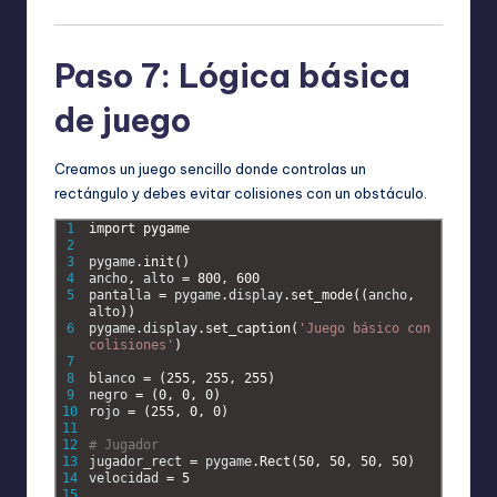
Paso 7: Lógica básica
de juego
Creamos un juego sencillo donde controlas un
rectángulo y debes evitar colisiones con un obstáculo.
1
import 
pygame
2
3
pygame
.
init
(
)
4
ancho
,
alto
=
800
,
600
5
pantalla
=
pygame
.
display
.
set_mode
(
(
ancho
,
alto
)
)
6
pygame
.
display
.
set_caption
(
'Juego básico con 
colisiones'
)
7
8
blanco
=
(
255
,
255
,
255
)
9
negro
=
(
0
,
0
,
0
)
10
rojo
=
(
255
,
0
,
0
)
11
12
# Jugador
13
jugador_rect
=
pygame
.
Rect
(
50
,
50
,
50
,
50
)
14
velocidad
=
5
15