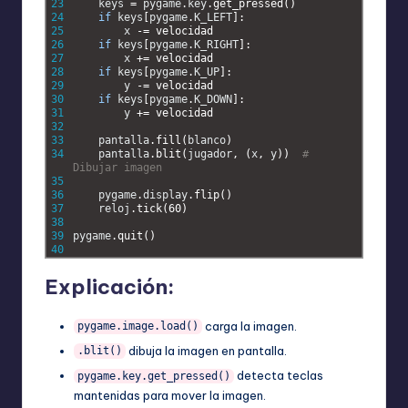
23
keys
=
pygame
.
key
.
get_pressed
(
)
24
if
keys
[
pygame
.
K_LEFT
]
:
25
x
-=
velocidad
26
if
keys
[
pygame
.
K_RIGHT
]
:
27
x
+=
velocidad
28
if
keys
[
pygame
.
K_UP
]
:
29
y
-=
velocidad
30
if
keys
[
pygame
.
K_DOWN
]
:
31
y
+=
velocidad
32
33
pantalla
.
fill
(
blanco
)
34
pantalla
.
blit
(
jugador
,
(
x
,
y
)
)
# 
Dibujar imagen
35
36
pygame
.
display
.
flip
(
)
37
reloj
.
tick
(
60
)
38
39
pygame
.
quit
(
)
40
Explicación:
carga la imagen.
pygame.image.load()
dibuja la imagen en pantalla.
.blit()
detecta teclas
pygame.key.get_pressed()
mantenidas para mover la imagen.