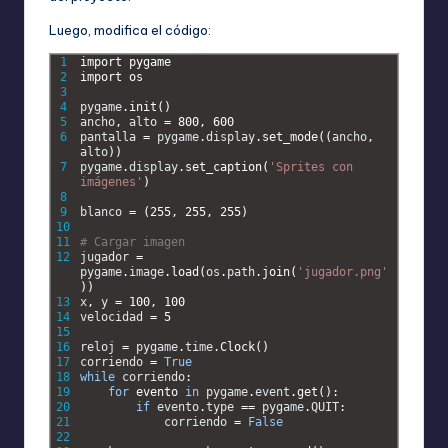
Luego, modifica el código:
1
import 
pygame
2
import 
os
3
4
pygame
.
init
(
)
5
ancho
,
alto
=
800
,
600
6
pantalla
=
pygame
.
display
.
set_mode
(
(
ancho
,
alto
)
)
7
pygame
.
display
.
set_caption
(
'Sprites con 
imágenes'
)
8
9
blanco
=
(
255
,
255
,
255
)
10
11
# Cargar imagen
12
jugador
=
pygame
.
image
.
load
(
os
.
path
.
join
(
'jugador.png'
)
)
13
x
,
y
=
100
,
100
14
velocidad
=
5
15
16
reloj
=
pygame
.
time
.
Clock
(
)
17
corriendo
=
True
18
while
corriendo
:
19
for
evento 
in
pygame
.
event
.
get
(
)
:
20
if
evento
.
type
==
pygame
.
QUIT
:
21
corriendo
=
False
22