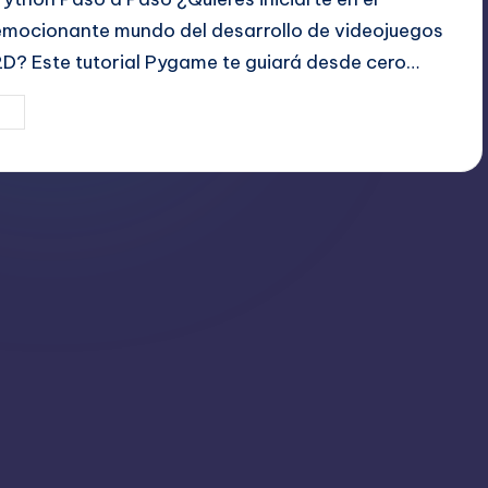
emocionante mundo del desarrollo de videojuegos
2D? Este tutorial Pygame te guiará desde cero…
24 julio, 2025
Editor Principal
ublicado
or