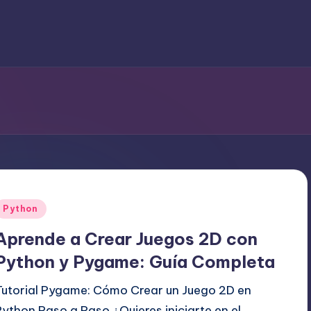
Publicado
Python
en
Aprende a Crear Juegos 2D con
Python y Pygame: Guía Completa
Tutorial Pygame: Cómo Crear un Juego 2D en
Python Paso a Paso ¿Quieres iniciarte en el